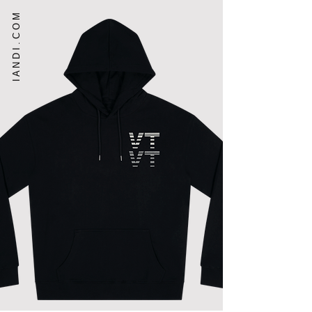
I A N D I . C O M